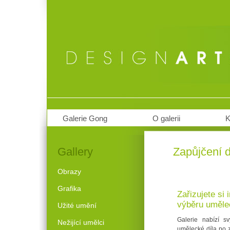
Galerie Gong
O galerii
K
Gallery
Zapůjčení d
Obrazy
Grafika
Zařizujete si 
výběru uměle
Užité umění
Galerie nabízí s
Nežijící umělci
umělecké díla po z