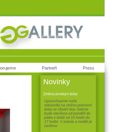
orujeme
Partneři
Press
Novinky
Změna prodejní doby
Upozorňujeme naše
zákazníky na změnu pracovní
doby ve všední dny. Galerie
bude otevřena od pondělí do
pátku v době od 10 hodin do
17 hodin. V sobotu a neděli je
zavřeno.