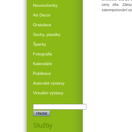
ceny díla. Zákaz
Novoročenky
zakomponování vybr
Art Decor
Gratulace
Sochy, plastiky
Šperky
Fotografie
Kalendáře
Publikace
Autorské výstavy
Virtuální výstavy
Služby