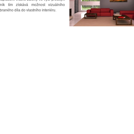
ník tím získává možnost vizuálního
aného díla do vlastního interiéru.