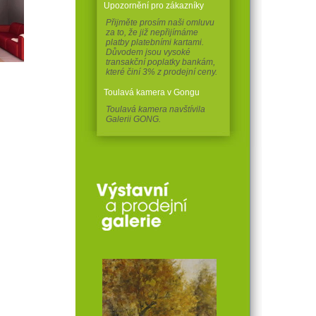
Upozornění pro zákazníky
Přijměte prosím naši omluvu
za to, že již nepřijímáme
platby platebními kartami.
Důvodem jsou vysoké
transakční poplatky bankám,
které činí 3% z prodejní ceny.
Toulavá kamera v Gongu
Toulavá kamera navštívila
Galerii GONG.