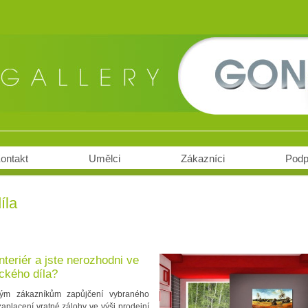
ontakt
Umělci
Zákazníci
Podp
íla
interiér a jste nerozhodni ve
ckého díla?
vým zákazníkům zapůjčení vybraného
aplacení vratné zálohy ve výši prodejní