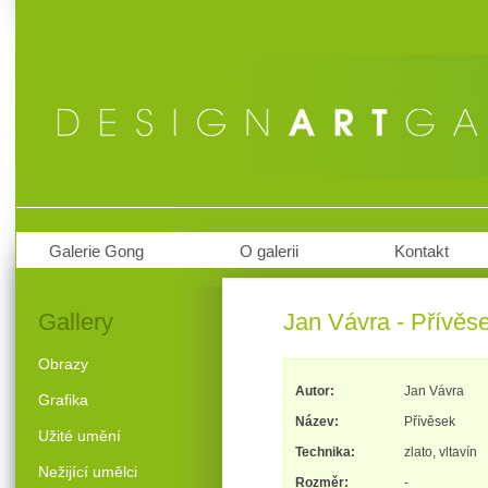
Galerie Gong
O galerii
Kontakt
Gallery
Jan Vávra - Přívěs
Obrazy
Autor:
Jan Vávra
Grafika
Název:
Přívěsek
Užité umění
Technika:
zlato, vltavín
Nežijící umělci
Rozměr:
-