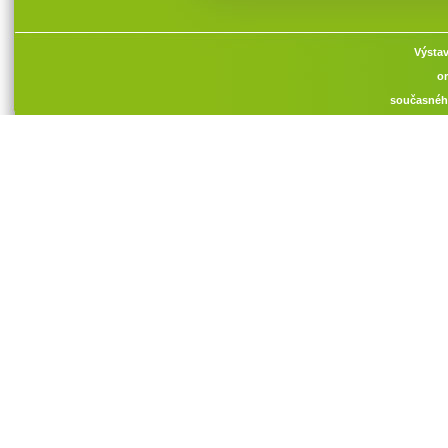
Výstav
or
současnéh