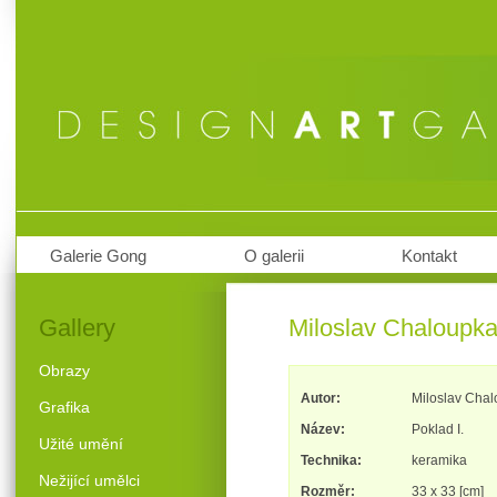
Galerie Gong
O galerii
Kontakt
Gallery
Miloslav Chaloupka 
Obrazy
Autor:
Miloslav Cha
Grafika
Název:
Poklad I.
Užité umění
Technika:
keramika
Nežijící umělci
Rozměr:
33 x 33 [cm]