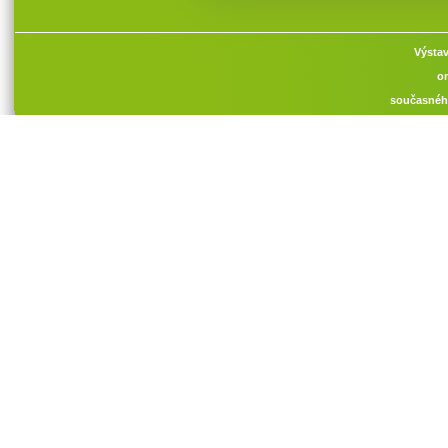
Výstav
or
současnéh