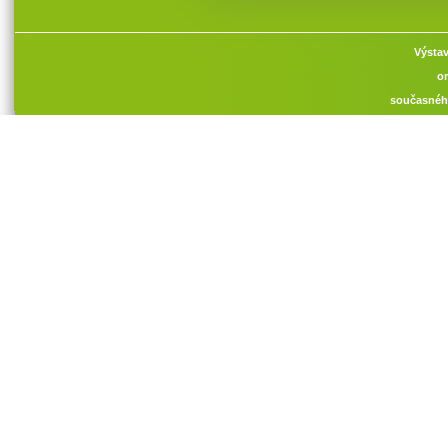
Výstav
or
současnéh