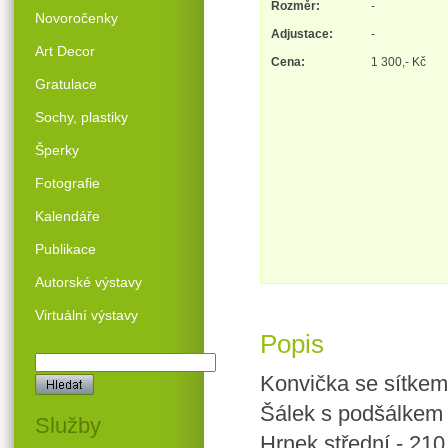
Rozměr:
-
Novoročenky
Adjustace:
-
Art Decor
Cena:
1 300,- Kč
Gratulace
Sochy, plastiky
Šperky
Fotografie
Kalendáře
Publikace
Autorské výstavy
Virtuální výstavy
Popis
Konvička se sítkem
Šálek s podšálkem 
Služby
Hrnek střední - 210