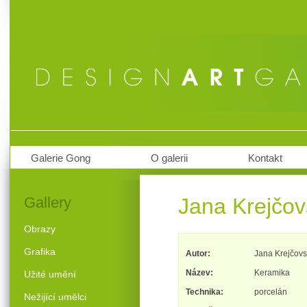
Galerie Gong
O galerii
Kontakt
Gallery
Jana Krejčov
Obrazy
Grafika
Autor:
Jana Krejčov
Název:
Keramika
Užité umění
Technika:
porcelán
Nežijící umělci