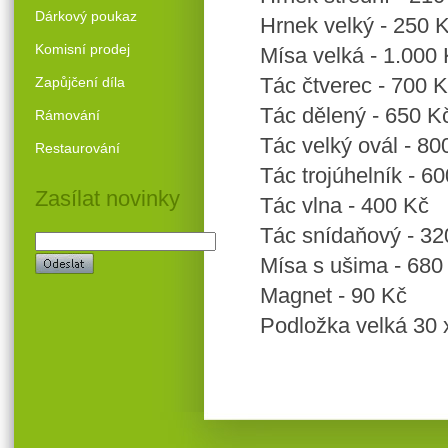
Dárkový poukaz
Hrnek velký - 250 
Komisní prodej
Mísa velká - 1.000
Tác čtverec - 700 
Zapůjčení díla
Tác dělený - 650 K
Rámování
Tác velký ovál - 80
Restaurování
Tác trojúhelník - 6
Zasílat novinky
Tác vlna - 400 Kč
Tác snídaňový - 32
Mísa s ušima - 680
Magnet - 90 Kč
Podložka velká 30 x