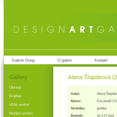
Galerie Gong
O galerii
Kontakt
Gallery
Alena Šlapáková (2
Obrazy
Autor:
Alena Šlapák
Grafika
Název:
Čas plodů (71
Užité umění
Technika:
grafika
Nežijící umělci
Rozměr:
42 x 27 [cm]