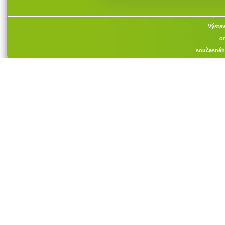
Výstav
or
současnéh