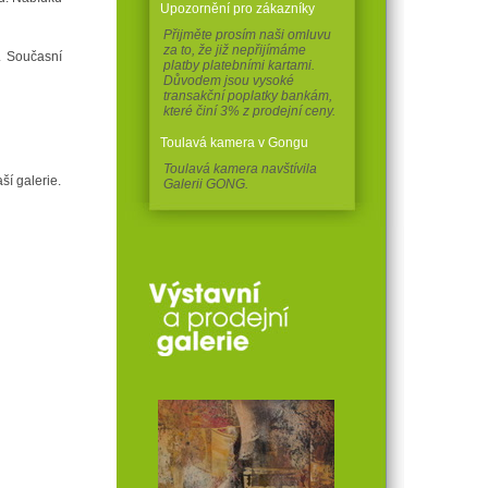
Upozornění pro zákazníky
Přijměte prosím naši omluvu
za to, že již nepřijímáme
. Současní
platby platebními kartami.
Důvodem jsou vysoké
transakční poplatky bankám,
které činí 3% z prodejní ceny.
Toulavá kamera v Gongu
Toulavá kamera navštívila
í galerie.
Galerii GONG.