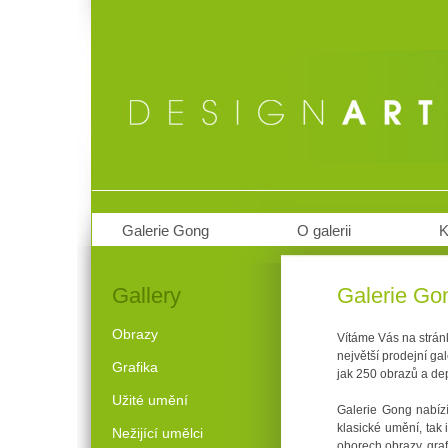
Galerie Gong
O galerii
K
Gallery
Galerie Go
Obrazy
Vítáme Vás na stránk
největší prodejní ga
Grafika
jak 250 obrazů a dep
Užité umění
Galerie Gong nabízí
klasické umění, tak
Nežijící umělci
oborech obrazy, graf