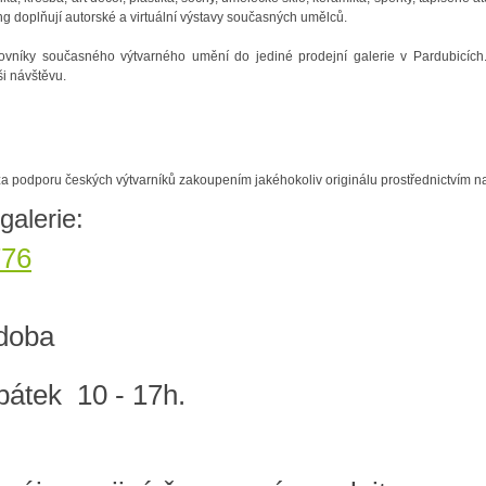
g doplňují autorské a virtuální výstavy současných umělců.
vníky současného výtvarného umění do jediné prodejní galerie v Pardubicích
ši návštěvu.
 podporu českých výtvarníků zakoupením jakéhokoliv originálu prostřednictvím naš
galerie:
776
 doba
 pátek 10 - 17h.