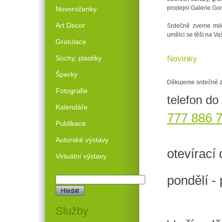
prodejní Galerie Gon
Novoročenky
Art Decor
Srdečně zveme milo
umělci se těší na Va
Gratulace
Sochy, plastiky
Novinky
Šperky
Děkujeme srdečně za
Fotografie
telefon do 
Kalendáře
777 886 
Publikace
Autorské výstavy
otevírací
Virtuální výstavy
pondělí -
Služby