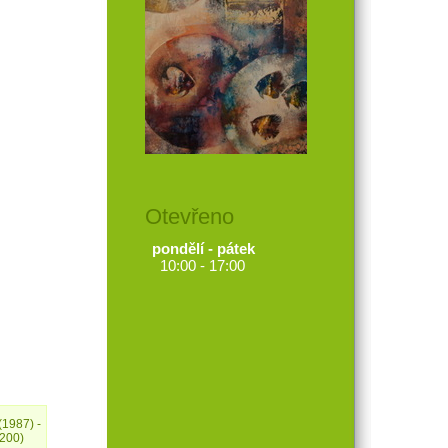
Otevřeno
pondělí - pátek
10:00 - 17:00
(1987) -
/200)