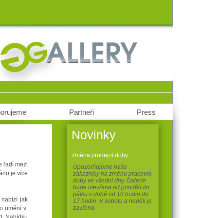
orujeme
Partneři
Press
Novinky
Změna prodejní doby
e řadí mezi
Upozorňujeme naše
áno je více
zákazníky na změnu pracovní
doby ve všední dny. Galerie
bude otevřena od pondělí do
pátku v době od 10 hodin do
nabízí jak
17 hodin. V sobotu a neděli je
zavřeno.
ého umění v
td. Nabídku