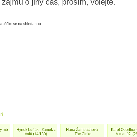
zájmu o jiný čas, prosím, volejte.
a těším se na shledanou ...
rii
Ty mě
Hynek Luňák - Zámek z
Hana Žampachová -
Karel Oberthor 
?
Valů (14/130)
Tác Ginko
V manéži (2