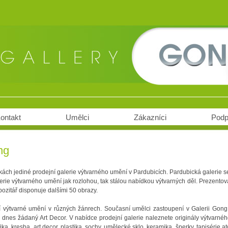
ontakt
Umělci
Zákazníci
Podp
ng
ách jediné prodejní galerie výtvarného umění v Pardubicích. Pardubická galerie s
lerie výtvarného umění jak rozlohou, tak stálou nabídkou výtvarných děl. Prezentov
ozitář disponuje dalšími 50 obrazy.
 výtvarné umění v různých žánrech. Současní umělci zastoupení v Galerii Gong 
 i dnes žádaný Art Decor. V nabídce prodejní galerie naleznete originály výtvarn
ika, kresba, art decor, plastika, sochy, umělecké sklo, keramika, šperky, tapisérie a