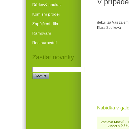
V případě 
Dárkový poukaz
Komisní prodej
děkuji za Váš zájem 
Zapůjčení díla
Klára Spolková
Rámování
Restaurování
Zasílat novinky
Nabídka v gale
Václava Macků - 
v noci hlídáš